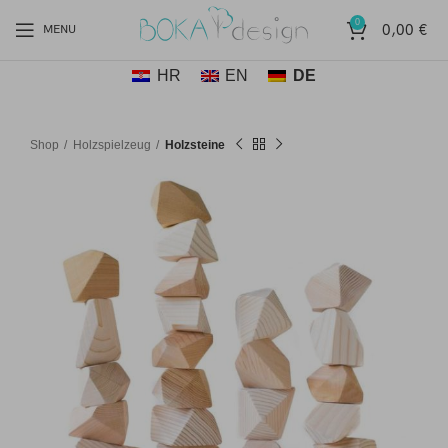
0
0,00
€
MENU
HR
EN
DE
Shop
Holzspielzeug
Holzsteine