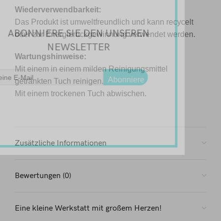
Wiederverwendbarkeit:
Das Produkt ist umweltfreundlich und kann recycelt
ABONNIERE SIE DEN UNSEREN
oder zur Energierückgewinnung verwendet werden.
NEWSLETTER
Wartungshinweise:
Mit einem in einem milden Reinigungsmittel
Abonniere
getränkten Tuch reinigen.
Mit einem trockenen Tuch abwischen.
Zusätzliche Informationen
Bewertungen (0)
Eine kleine Werkstatt mit großem Herzen!