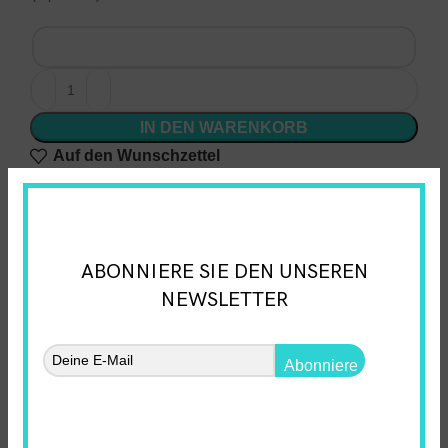
IN DEN WARENKORB
Auf den Wunschzettel
Artikelnummer:
3257002002
Kategorie:
Spielzeugboxen
Share:
ABONNIERE SIE DEN UNSEREN
Beschreibung
NEWSLETTER
Material:
Linde.
Abonniere
Bodenbelag – Hartfaserplatte.
Wiederverwendbarkeit: