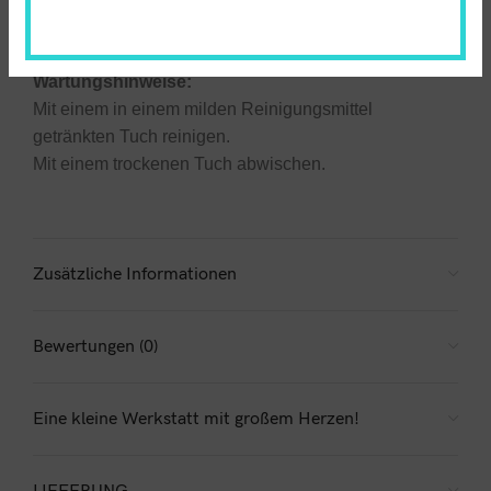
Das Produkt ist umweltfreundlich und kann recycelt
oder zur Energierückgewinnung verwendet werden.
Wartungshinweise:
Mit einem in einem milden Reinigungsmittel
getränkten Tuch reinigen.
Mit einem trockenen Tuch abwischen.
Zusätzliche Informationen
Bewertungen (0)
Eine kleine Werkstatt mit großem Herzen!