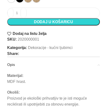
Dekoracija - Beware of the dog - 20x20cm količina
DODAJ U KOŠARICU
Dodaj na listu želja
SKU:
2020000001
Kategorija:
Dekoracije - kućni ljubimci
Share:
Opis
Materijal:
MDF hrast.
Okoliš:
Proizvod je ekološki prihvatljiv te je isti moguće
reciklirati ili upotrijebiti za obnovu energije.