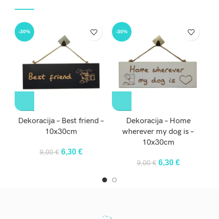
-30%
-30%
-3
Dekoracija – Best friend –
Dekoracija – Home
De
10x30cm
wherever my dog is –
10x30cm
Original
Current
6,30
€
9,00
€
price
price
Original
Current
6,30
€
9,00
€
was:
is:
price
price
9,00 €.
6,30 €.
was:
is:
9,00 €.
6,30 €.