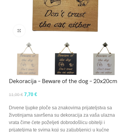
Click to enlarge
Dekoracija – Beware of the dog – 20x20cm
Original
Current
7,70
€
11,00
€
price
price
Drvene ljupke ploče sa znakovima prijateljstva sa
was:
is:
životinjama savršena su dekoracija za vaša ulazna
11,00 €.
7,70 €.
vrata čime ćete poželjeti dobrodošlicu obitelji i
prijateljima te svima koji su zaljubljenici u kućne