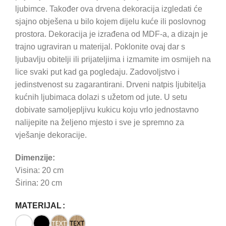
ljubimce. Također ova drvena dekoracija izgledati će
sjajno obješena u bilo kojem dijelu kuće ili poslovnog
prostora. Dekoracija je izrađena od MDF-a, a dizajn je
trajno ugraviran u materijal. Poklonite ovaj dar s
ljubavlju obitelji ili prijateljima i izmamite im osmijeh na
lice svaki put kad ga pogledaju. Zadovoljstvo i
jedinstvenost su zagarantirani. Drveni natpis ljubitelja
kućnih ljubimaca dolazi s užetom od jute. U setu
dobivate samoljepljivu kukicu koju vrlo jednostavno
nalijepite na željeno mjesto i sve je spremno za
vješanje dekoracije.
Dimenzije:
Visina: 20 cm
Širina: 20 cm
MATERIJAL