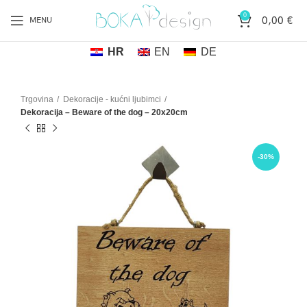
0
0,00
€
MENU
HR
EN
DE
Trgovina
Dekoracije - kućni ljubimci
Dekoracija – Beware of the dog – 20x20cm
-30%