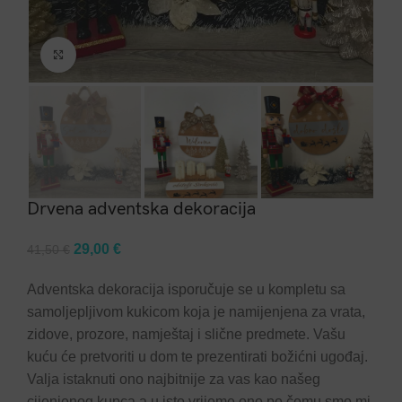
Click to enlarge
Drvena adventska dekoracija
Original
Current
29,00
€
41,50
€
price
price
Adventska dekoracija isporučuje se u kompletu sa
was:
is:
samoljepljivom kukicom koja je namijenjena za vrata,
41,50 €.
29,00 €.
zidove, prozore, namještaj i slične predmete. Vašu
kuću će pretvoriti u dom te prezentirati božićni ugođaj.
Valja istaknuti ono najbitnije za vas kao našeg
cijenjenog kupca a u isto vrijeme ono po čemu smo mi