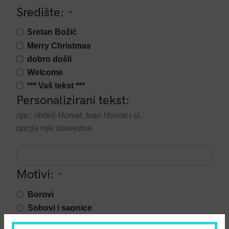
Središte:
*
Sretan Božić
Merry Christmas
dobro došli
Welcome
*** Vaš tekst ***
Personalizirani tekst:
npr.: obitelj Horvat, Ivan Horvat i sl.
opcija nije obavezna
Motivi:
*
Borovi
Sobovi i saonice
Snjegović i Djed Mraz