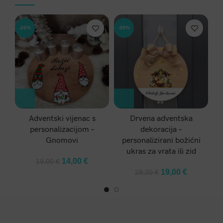
-26%
-35%
-3
Adventski vijenac s
Drvena adventska
D
personalizacijom –
dekoracija –
Gnomovi
personalizirani božićni
ukras za vrata ili zid
Original
Current
14,00
€
19,00
€
price
price
Original
Current
19,00
€
29,20
€
was:
is:
price
price
19,00 €.
14,00 €.
was:
is:
29,20 €.
19,00 €.