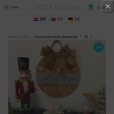
0
0,00
€
MENU
HR
EN
DE
Trgovina
Božić
Drvena adventska dekoracija
-30%