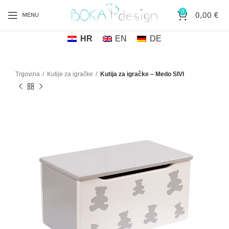
0
0,00
€
MENU
HR
EN
DE
Trgovina
Kutije za igračke
Kutija za igračke – Medo SIVI