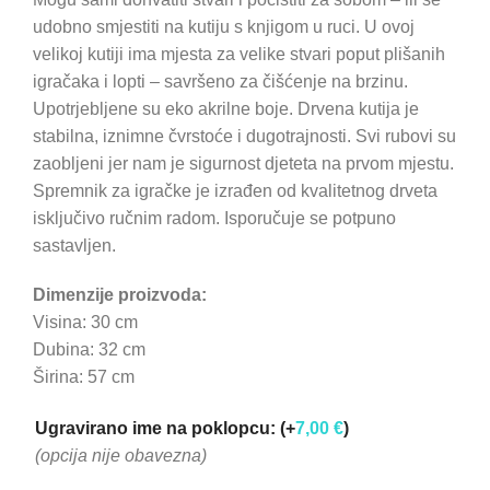
udobno smjestiti na kutiju s knjigom u ruci. U ovoj
velikoj kutiji ima mjesta za velike stvari poput plišanih
igračaka i lopti – savršeno za čišćenje na brzinu.
Upotrjebljene su eko akrilne boje. Drvena kutija je
stabilna, iznimne čvrstoće i dugotrajnosti. Svi rubovi su
zaobljeni jer nam je sigurnost djeteta na prvom mjestu.
Spremnik za igračke je izrađen od kvalitetnog drveta
isključivo ručnim radom. Isporučuje se potpuno
sastavljen.
Dimenzije proizvoda:
Visina: 30 cm
Dubina: 32 cm
Širina: 57 cm
Ugravirano ime na poklopcu:
(+
7,00
€
)
(opcija nije obavezna)