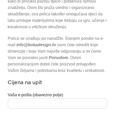
kako bi privukla pažnju djece i potaknula njihovu
znatiželju. Osim što pruža uredno i organizirano
skladištenje, ova polica također omogućava djeci da
lako pristupe materijalima koje trebaju za igru, učenje i
kreativnost u vrtićkom okruženju.
Police se izrađuju po narudžbi. Slanjem poruke na e-
mail
info@bokadesign.hr
sami ćete odrediti koje
dimenzije i boje Vam najviše odgovaraju a mi ćemo
Vam se povratno javiti
Ponudom
. Ovom
personalizacijom dobiti ćete proizvod prilagođen
Vašim željama i potrebama kroz kvalitetu i unikatnost.
Cijena na upit
Vaša e-pošta (obavezno polje)