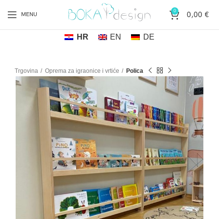
0
0,00
€
MENU
HR
EN
DE
Trgovina
Oprema za igraonice i vrtiće
Polica