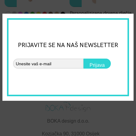
Personalizirana drvena dječja
stolica – Unikatan dizajn i
Drveni dječji stol – Siguran,
vrhunska kvaliteta! – Lopta
kvalitetan i ručno izrađen!
44,00
€
–
49,00
€
44,00
€
–
49,00
€
PRIJAVITE SE NA NAŠ NEWSLETTER
Prijava
BOKA design d.o.o.
Kozjačka 90, 31000 Osijek