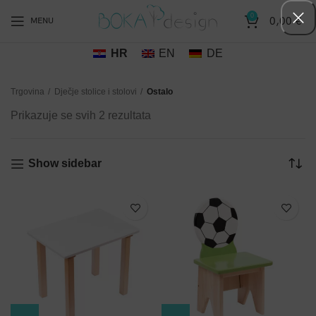
0
0,00
€
MENU
HR
EN
DE
Trgovina
Dječje stolice i stolovi
Ostalo
Sorted
Prikazuje se svih 2 rezultata
by
popularity
Show sidebar