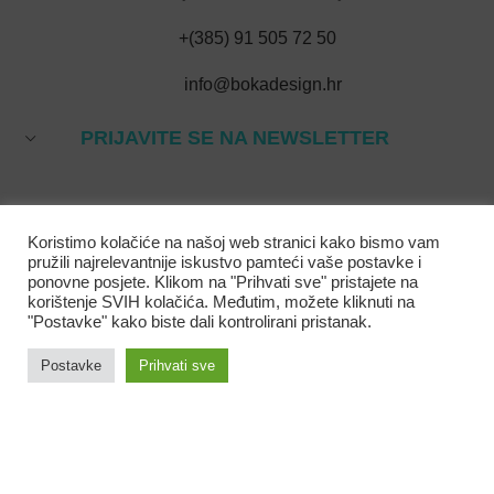
+(385) 91 505 72 50
info@bokadesign.hr
PRIJAVITE SE NA NEWSLETTER
Koristimo kolačiće na našoj web stranici kako bismo vam
pružili najrelevantnije iskustvo pamteći vaše postavke i
ponovne posjete. Klikom na "Prihvati sve" pristajete na
korištenje SVIH kolačića. Međutim, možete kliknuti na
"Postavke" kako biste dali kontrolirani pristanak.
Postavke
Prihvati sve
VIŠE INFORMACIJA