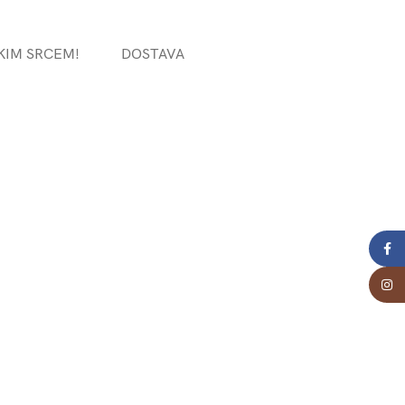
KIM SRCEM!
DOSTAVA
Face
Insta