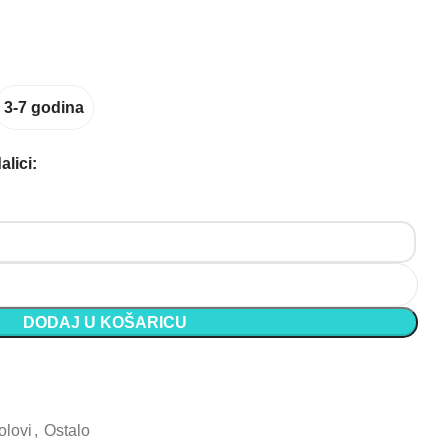
3-7 godina
lici:
a stolica – Unikatan dizajn i vrhunska kvaliteta! - Lopta kol
DODAJ U KOŠARICU
olovi
,
Ostalo