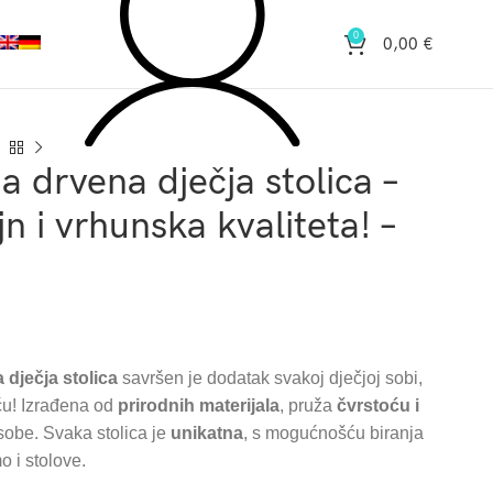
0
0,00
€
a drvena dječja stolica –
n i vrhunska kvaliteta! –
 dječja stolica
savršen je dodatak svakoj dječjoj sobi,
iću! Izrađena od
prirodnih materijala
, pruža
čvrstoću i
osobe. Svaka stolica je
unikatna
, s mogućnošću biranja
 i stolove.