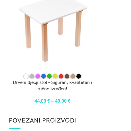
ODABERI OPCIJE
Drveni dječji stol – Siguran, kvalitetan i
ručno izrađen!
44,00
€
–
49,00
€
POVEZANI PROIZVODI