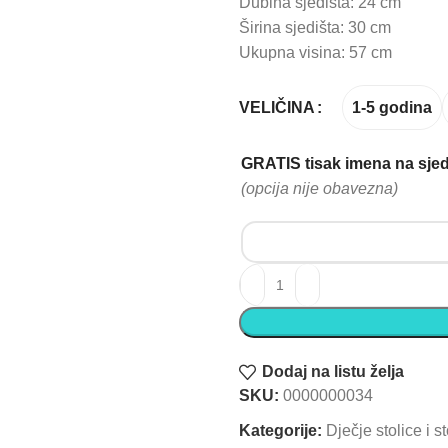
Dubina sjedišta: 24 cm
Širina sjedišta: 30 cm
Ukupna visina: 57 cm
1-5 godina
VELIČINA
GRATIS tisak imena na sjeda
(opcija nije obavezna)
Personalizirana drvena dječj
Dodaj na listu želja
SKU:
0000000034
Kategorije:
Dječje stolice i st