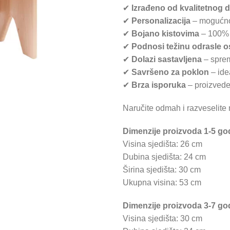
✔
Izrađeno od kvalitetnog dr
✔
Personalizacija
– mogućnos
✔
Bojano kistovima
– 100% 
✔
Podnosi težinu odrasle o
✔
Dolazi sastavljena
– sprem
✔
Savršeno za poklon
– ide
✔
Brza isporuka
– proizvede
Naručite odmah i razveselite 
Dimenzije proizvoda 1-5 go
Visina sjedišta: 26 cm
Dubina sjedišta: 24 cm
Širina sjedišta: 30 cm
Ukupna visina: 53 cm
Dimenzije proizvoda 3-7 go
Visina sjedišta: 30 cm