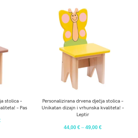
ODABERI OPCIJE
a stolica –
Personalizirana drvena dječja stolica –
liteta! – Pas
Unikatan dizajn i vrhunska kvaliteta! –
Leptir
€
44,00
€
–
49,00
€