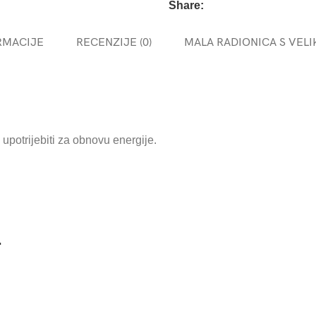
Share:
RMACIJE
RECENZIJE (0)
MALA RADIONICA S VELI
li upotrijebiti za obnovu energije.
PRIJAVITE SE NA NAŠ
NEWSLETTER
…
Prijava