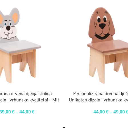
ODABERI OPCIJE
ODABERI OPCIJE
irana drvena dječja stolica –
Personalizirana drvena dječj
ajn i vrhunska kvaliteta! – Miš
Unikatan dizajn i vrhunska kva
39,00
€
–
44,00
€
44,00
€
–
49,00