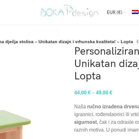
EUR (€)
a dječja stolica – Unikatan dizajn i vrhunska kvaliteta! – Lopta
Personaliziran
Unikatan dizaj
Lopta
44,00
€
–
49,00
€
Naša
ručno izrađena drvena
igraonici, rođendaonici ili vrt
sigurnost
, čak i za odrasle 
raznih motiva. U ponudi imamo