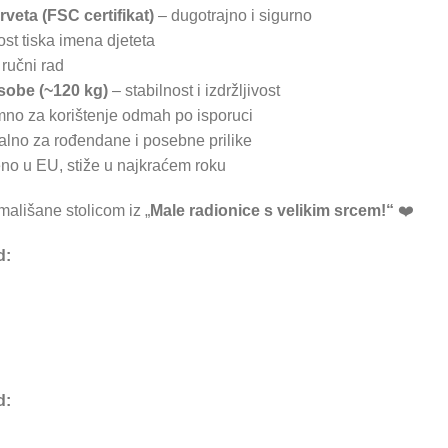
veta (FSC certifikat)
– dugotrajno i sigurno
t tiska imena djeteta
ručni rad
sobe (~120 kg)
– stabilnost i izdržljivost
no za korištenje odmah po isporuci
alno za rođendane i posebne prilike
no u EU, stiže u najkraćem roku
mališane stolicom iz „
Male radionice s velikim srcem!“
❤️
d:
d: