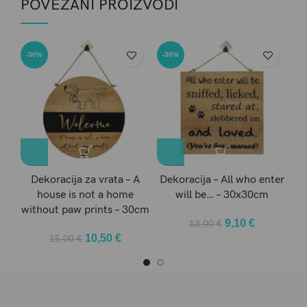
POVEZANI PROIZVODI
-30%
-30%
-3
Dekoracija za vrata – A
Dekoracija – All who enter
De
house is not a home
will be… – 30x30cm
without paw prints – 30cm
Original
Current
9,10
€
13,00
€
price
price
Original
Current
10,50
€
15,00
€
was:
is:
price
price
13,00 €.
9,10 €.
was:
is:
15,00 €.
10,50 €.