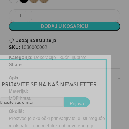
Dekoracija - Najbolji prijatelj - 10x30cm količina
DODAJ U KOŠARICU
Dodaj na listu želja
SKU:
1030000002
Kategorija:
Dekoracije - kućni ljubimci
Share:
Opis
PRIJAVITE SE NA NAŠ NEWSLETTER
Materijal:
MDF hrast.
Prijava
Okoliš:
Proizvod je ekološki prihvatljiv te je isti moguće
reciklirati ili upotrijebiti za obnovu energije.