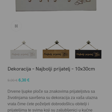
Click to enlarge
Dekoracija – Najbolji prijatelj – 10x30cm
Original
Current
6,30
€
9,00
€
price
price
Drvene ljupke ploče sa znakovima prijateljstva sa
was:
is:
životinjama savršena su dekoracija za vaša ulazna
9,00 €.
6,30 €.
vrata čime ćete poželjeti dobrodošlicu obitelji i
prijateljima te svima koji su zaljubljenici u kućne