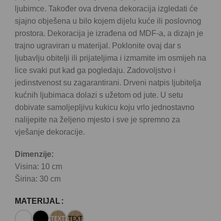
ljubimce. Također ova drvena dekoracija izgledati će
sjajno obješena u bilo kojem dijelu kuće ili poslovnog
prostora. Dekoracija je izrađena od MDF-a, a dizajn je
trajno ugraviran u materijal. Poklonite ovaj dar s
ljubavlju obitelji ili prijateljima i izmamite im osmijeh na
lice svaki put kad ga pogledaju. Zadovoljstvo i
jedinstvenost su zagarantirani. Drveni natpis ljubitelja
kućnih ljubimaca dolazi s užetom od jute. U setu
dobivate samoljepljivu kukicu koju vrlo jednostavno
nalijepite na željeno mjesto i sve je spremno za
vješanje dekoracije.
Dimenzije:
Visina: 10 cm
Širina: 30 cm
MATERIJAL