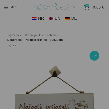
0
0,00
€
MENU
HR
EN
DE
Trgovina
Dekoracije - kućni ljubimci
Dekoracija – Najbolji prijatelj – 10x30cm
-30%