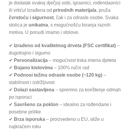
je dodatak svakoj dječjoj sobi, igraonici, rođendaonici
ili vrtiću! Izrađena od
prirodnih materijala
, pruža
čvrstoću i sigurnost
, čak i za odrasle osobe. Svaka
stolica je
unikatna
, s mogućnošću biranja raznih
motiva. U ponudi imamo i stolove.
✔
Izrađeno od kvalitetnog drveta (FSC certifikat)
–
dugotrajno i sigurno
✔
Personalizacija
– mogućnost tiska imena djeteta
✔
Bojano kistovima
– 100% ručni rad
✔
Podnosi težinu odrasle osobe (~120 kg)
–
stabilnost i izdržljivost
✔
Dolazi sastavljena
– spremno za korištenje odmah
po isporuci
✔
Savršeno za poklon
– idealno za rođendane i
posebne prilike
✔
Brza isporuka
– proizvedeno u EU, stiže u
najkraćem roku