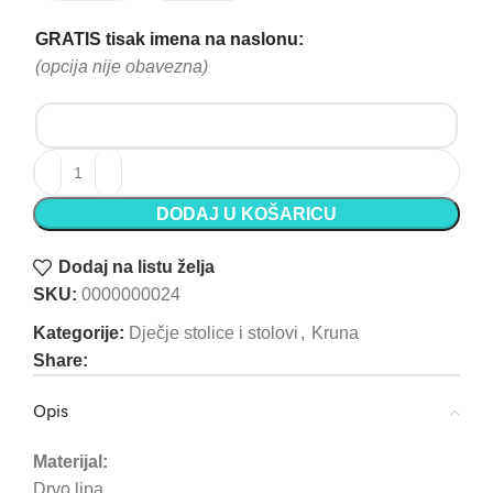
GRATIS tisak imena na naslonu:
(opcija nije obavezna)
PRIJAVITE SE NA NAŠ NEWSLETTER
Personalizirana drvena dječja stolica – Unikatan dizajn
Prijava
DODAJ U KOŠARICU
Dodaj na listu želja
SKU:
0000000024
Kategorije:
Dječje stolice i stolovi
,
Kruna
Share:
Opis
Materijal:
Drvo lipa.