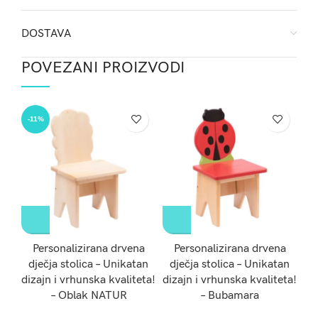
DOSTAVA
POVEZANI PROIZVODI
-11%
-1
Personalizirana drvena
Personalizirana drvena
dječja stolica – Unikatan
dječja stolica – Unikatan
d
dizajn i vrhunska kvaliteta!
dizajn i vrhunska kvaliteta!
di
– Oblak NATUR
– Bubamara