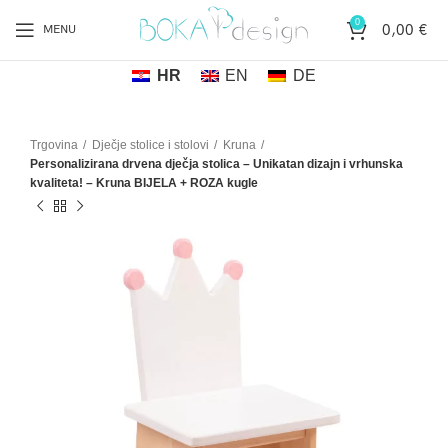
0
0,00
€
MENU
HR
EN
DE
Trgovina
Dječje stolice i stolovi
Kruna
Personalizirana drvena dječja stolica – Unikatan dizajn i vrhunska
kvaliteta! – Kruna BIJELA + ROZA kugle