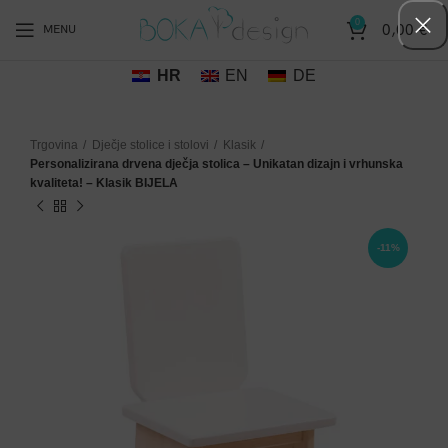
0
0,00
€
MENU
HR
EN
DE
Trgovina
Dječje stolice i stolovi
Klasik
Personalizirana drvena dječja stolica – Unikatan dizajn i vrhunska
kvaliteta! – Klasik BIJELA
-11%