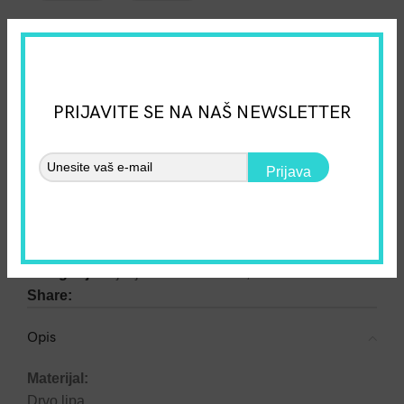
GRATIS tisak imena na naslonu:
(opcija nije obavezna)
PRIJAVITE SE NA NAŠ NEWSLETTER
Personalizirana drvena dječja stolica – Unikatan dizajn 
Prijava
DODAJ U KOŠARICU
Dodaj na listu želja
SKU:
0000000005
Kategorije:
Dječje stolice i stolovi
,
Klasik
Share:
Opis
Materijal:
Drvo lipa.