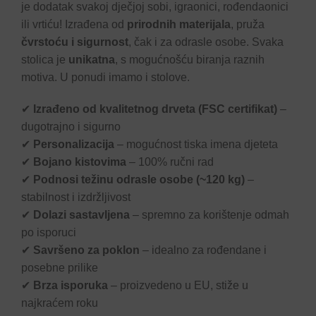
je dodatak svakoj dječjoj sobi, igraonici, rođendaonici
ili vrtiću! Izrađena od
prirodnih materijala
, pruža
čvrstoću i sigurnost
, čak i za odrasle osobe. Svaka
stolica je
unikatna
, s mogućnošću biranja raznih
motiva. U ponudi imamo i stolove.
✔
Izrađeno od kvalitetnog drveta (FSC certifikat)
–
dugotrajno i sigurno
✔
Personalizacija
– mogućnost tiska imena djeteta
✔
Bojano kistovima
– 100% ručni rad
✔
Podnosi težinu odrasle osobe (~120 kg)
–
stabilnost i izdržljivost
✔
Dolazi sastavljena
– spremno za korištenje odmah
po isporuci
✔
Savršeno za poklon
– idealno za rođendane i
posebne prilike
✔
Brza isporuka
– proizvedeno u EU, stiže u
najkraćem roku