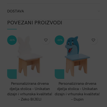
DOSTAVA
POVEZANI PROIZVODI
-11%
-11%
-1
Personalizirana drvena
Personalizirana drvena
dječja stolica – Unikatan
dječja stolica – Unikatan
d
dizajn i vrhunska kvaliteta!
dizajn i vrhunska kvaliteta!
di
– Zeko BIJELI
– Dupin