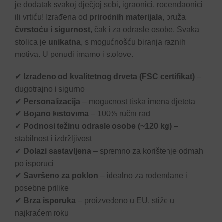
je dodatak svakoj dječjoj sobi, igraonici, rođendaonici
ili vrtiću! Izrađena od
prirodnih materijala
, pruža
čvrstoću i sigurnost
, čak i za odrasle osobe. Svaka
stolica je
unikatna
, s mogućnošću biranja raznih
motiva. U ponudi imamo i stolove.
✔
Izrađeno od kvalitetnog drveta (FSC certifikat)
–
dugotrajno i sigurno
✔
Personalizacija
– mogućnost tiska imena djeteta
✔
Bojano kistovima
– 100% ručni rad
✔
Podnosi težinu odrasle osobe (~120 kg)
–
stabilnost i izdržljivost
✔
Dolazi sastavljena
– spremno za korištenje odmah
po isporuci
✔
Savršeno za poklon
– idealno za rođendane i
posebne prilike
✔
Brza isporuka
– proizvedeno u EU, stiže u
najkraćem roku