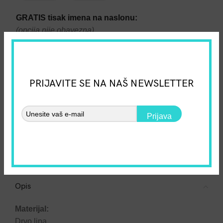
GRATIS tisak imena na naslonu:
(opcija nije obavezna)
Personalizirana drvena dječja stolica – Unikatan dizajn
PRIJAVITE SE NA NAŠ NEWSLETTER
DODAJ U KOŠARICU
Prijava
Dodaj na listu želja
SKU:
0000000028
Kategorije:
Dječje stolice i stolovi
,
Kruna
Share:
Opis
Materijal:
Drvo lipa.