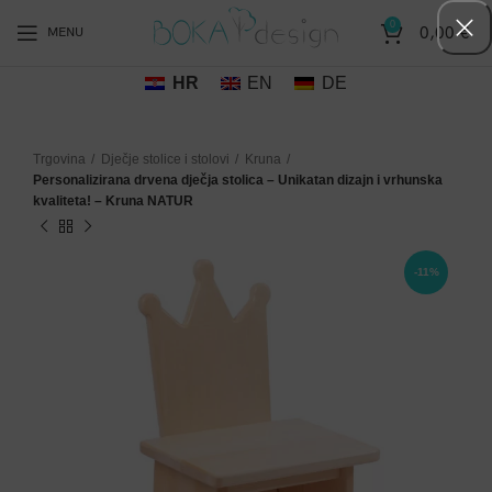
0
0,00
€
MENU
HR
EN
DE
Trgovina
Dječje stolice i stolovi
Kruna
Personalizirana drvena dječja stolica – Unikatan dizajn i vrhunska
kvaliteta! – Kruna NATUR
-11%