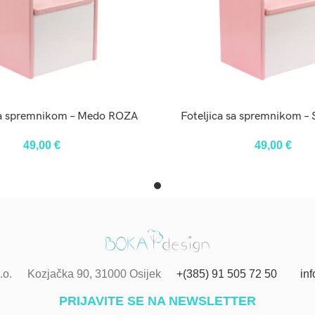
DODAJ U KOŠARICU
DODAJ U KOŠARIC
 sa spremnikom – Medo ROZA
Foteljica sa spremnikom –
49,00
€
49,00
€
.o.
Kozjačka 90, 31000 Osijek
+(385) 91 505 72 50
in
PRIJAVITE SE NA NEWSLETTER