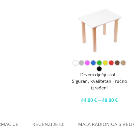
ODABERI OPCIJE
Drveni dječji stol –
Siguran, kvalitetan i ručno
izrađen!
44,00
€
–
49,00
€
PRIJAVITE SE NA NAŠ
NEWSLETTER
RMACIJE
RECENZIJE (0)
MALA RADIONICA S VELI