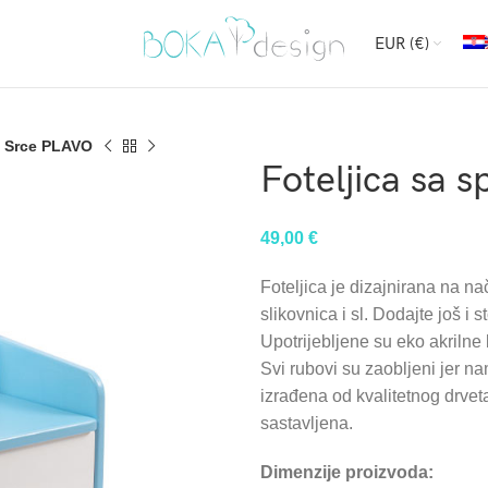
EUR (€)
– Srce PLAVO
Foteljica sa 
49,00
€
Foteljica je dizajnirana na na
slikovnica i sl. Dodajte još i s
Upotrijebljene su eko akrilne b
Svi rubovi su zaobljeni jer na
izrađena od kvalitetnog drvet
sastavljena.
Dimenzije proizvoda: