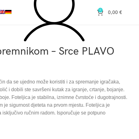
0
0,00
€
spremnikom – Srce PLAVO
čin da se ujedno može koristiti i za spremanje igračaka,
tolić i dobili ste savršeni kutak za igranje, crtanje, bojanje.
oje. Foteljica je stabilna, iznimne čvrstoće i dugotrajnosti.
m je sigurnost djeteta na prvom mjestu. Foteljica je
a isključivo ručnim radom. Isporučuje se potpuno