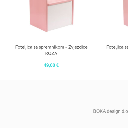
DODAJ U KOŠARICU
Foteljica sa spremnikom – Zvjezdice
Foteljica
ROZA
49,00
€
BOKA design d.o