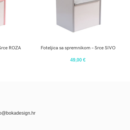
U
DODAJ U KOŠARICU
 Srce ROZA
Foteljica sa spremnikom – Srce SIVO
49,00
€
fo@bokadesign.hr