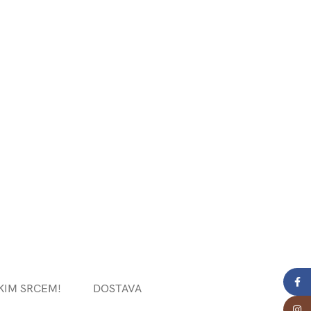
Face
KIM SRCEM!
DOSTAVA
Insta