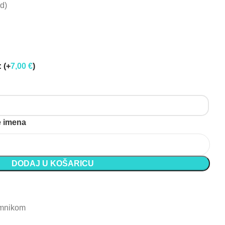
od)
:
(+
7,00
€
)
e imena
DODAJ U KOŠARICU
emnikom