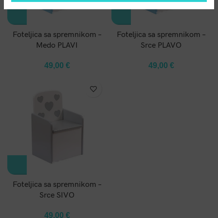
Foteljica sa spremnikom –
Foteljica sa spremnikom –
Medo PLAVI
Srce PLAVO
49,00
€
49,00
€
Foteljica sa spremnikom –
Srce SIVO
49,00
€