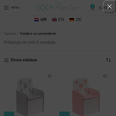
0
0,00
€
MENU
HR
EN
DE
Trgovina
Foteljice sa spremnikom
Sorted
Prikazuje se svih 9 rezultata
by
popularity
Show sidebar