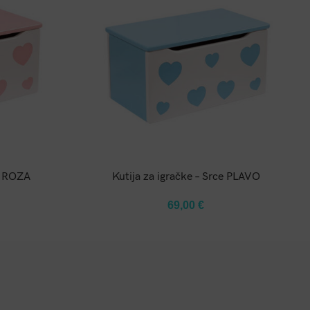
U
DODAJ U KOŠARICU
ce ROZA
Kutija za igračke – Srce PLAVO
69,00
€