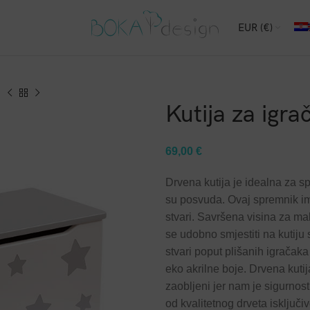
EUR (€)
Kutija za igra
69,00
€
Drvena kutija je idealna za 
su posvuda. Ovaj spremnik ima
stvari. Savršena visina za mal
se udobno smjestiti na kutiju s
stvari poput plišanih igračaka
eko akrilne boje. Drvena kutij
zaobljeni jer nam je sigurnos
od kvalitetnog drveta isključ