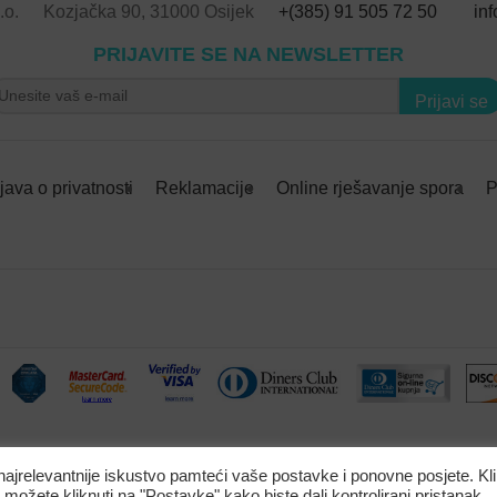
.o.
Kozjačka 90, 31000 Osijek
+(385) 91 505 72 50
in
PRIJAVITE SE NA NEWSLETTER
Prijavi se
zjava o privatnosti
Reklamacije
Online rješavanje spora
P
 najrelevantnije iskustvo pamteći vaše postavke i ponovne posjete. K
Ugravirano ime na po
 možete kliknuti na "Postavke" kako biste dali kontrolirani pristanak.