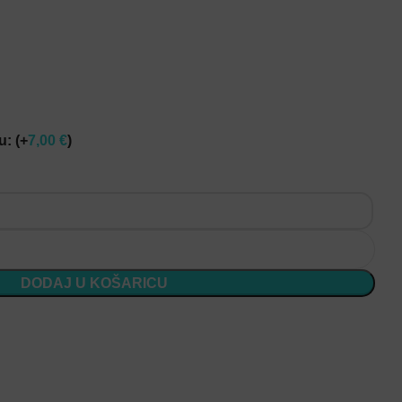
cu:
(+
7,00
€
)
DODAJ U KOŠARICU