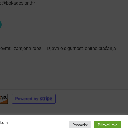
fo@bokadesign.hr
ovrat i zamjena robe
Izjava o sigurnosti online plaćanja
likom
Postavke
Prihvati sve
klopcu:
(+
7,00
€
)