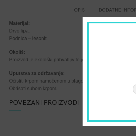
OPIS
DODATNE INFO
Materijal:
Drvo lipa.
Podnica – lesonit.
Okoliš:
Proizvod je ekološki prihvatljiv te je isti moguće reciklirati i
Uputstva za održavanje:
Očistiti krpom namočenom u blago sredstvo za čišćenje.
Obrisati suhom krpom.
POVEZANI PROIZVODI