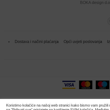
BOKA design d.o
Dostava i načini plaćanja
Opći uvjeti poslovanja
I
Koristimo kolačiće na našoj web stranici kako bismo vam pružili
na "Prihvati sve" pristajete na korištenje SVIH kolačića. Međutim,