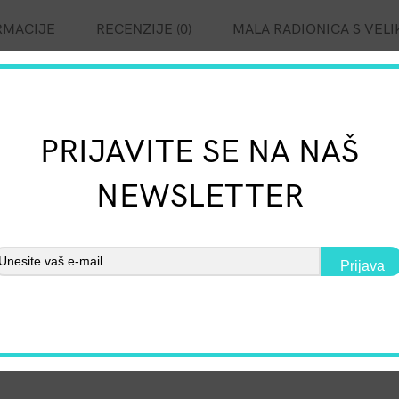
RMACIJE
RECENZIJE (0)
MALA RADIONICA S VELI
PRIJAVITE SE NA NAŠ
li upotrijebiti za obnovu energije.
NEWSLETTER
Prijava