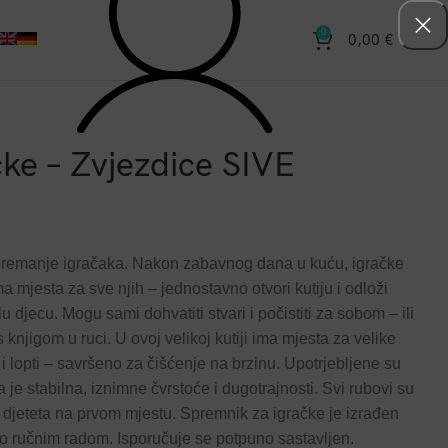
0
0,00
€
čke – Zvjezdice SIVE
spremanje igračaka. Nakon zabavnog dana u kuću, igračke
 mjesta za sve njih – jednostavno otvori kutiju i odloži
u djecu. Mogu sami dohvatiti stvari i počistiti za sobom – ili
 knjigom u ruci. U ovoj velikoj kutiji ima mjesta za velike
 i lopti – savršeno za čišćenje na brzinu. Upotrjebljene su
a je stabilna, iznimne čvrstoće i dugotrajnosti. Svi rubovi su
t djeteta na prvom mjestu. Spremnik za igračke je izrađen
ivo ručnim radom. Isporučuje se potpuno sastavljen.