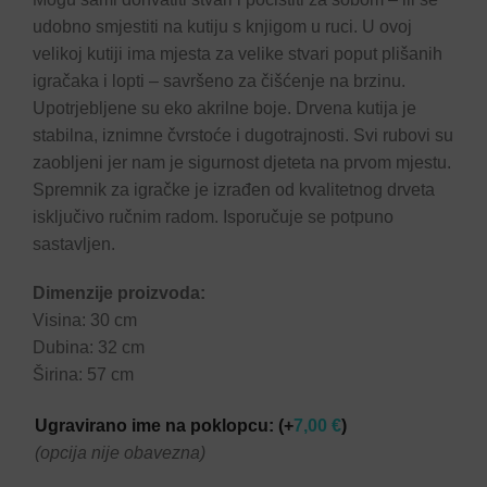
udobno smjestiti na kutiju s knjigom u ruci. U ovoj
velikoj kutiji ima mjesta za velike stvari poput plišanih
igračaka i lopti – savršeno za čišćenje na brzinu.
Upotrjebljene su eko akrilne boje. Drvena kutija je
stabilna, iznimne čvrstoće i dugotrajnosti. Svi rubovi su
zaobljeni jer nam je sigurnost djeteta na prvom mjestu.
Spremnik za igračke je izrađen od kvalitetnog drveta
isključivo ručnim radom. Isporučuje se potpuno
sastavljen.
Dimenzije proizvoda:
Visina: 30 cm
Dubina: 32 cm
Širina: 57 cm
Ugravirano ime na poklopcu:
(+
7,00
€
)
(opcija nije obavezna)