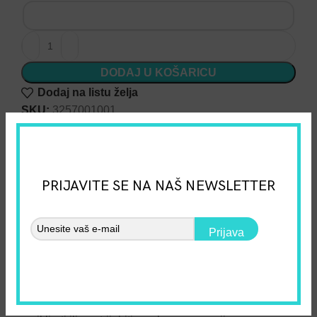
DODAJ U KOŠARICU
Dodaj na listu želja
SKU:
3257001001
Kategorija:
Kutije za igračke
Share:
PRIJAVITE SE NA NAŠ NEWSLETTER
Opis
Materijal:
Prijava
Drvo lipa.
Podnica – lesonit.
Okoliš:
Proizvod je ekološki prihvatljiv te je isti moguće