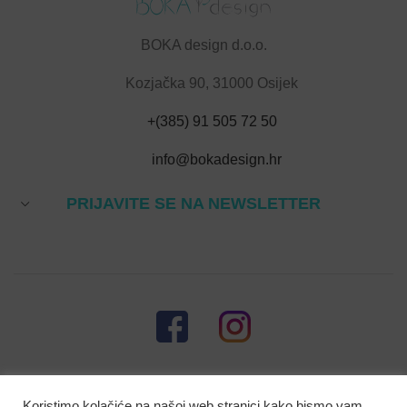
BOKA design d.o.o.
Kozjačka 90, 31000 Osijek
+(385) 91 505 72 50
info@bokadesign.hr
PRIJAVITE SE NA NEWSLETTER
Koristimo kolačiće na našoj web stranici kako bismo vam