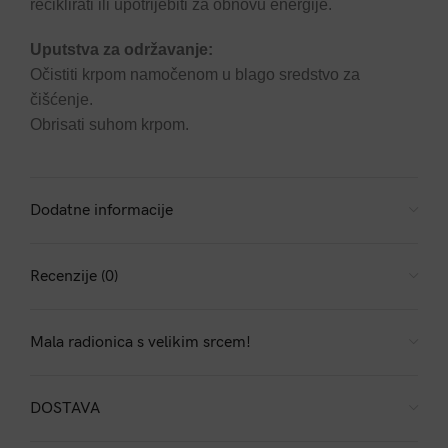
reciklirati ili upotrijebiti za obnovu energije.
Uputstva za održavanje:
Očistiti krpom namočenom u blago sredstvo za
čišćenje.
Obrisati suhom krpom.
Dodatne informacije
Recenzije (0)
Mala radionica s velikim srcem!
DOSTAVA