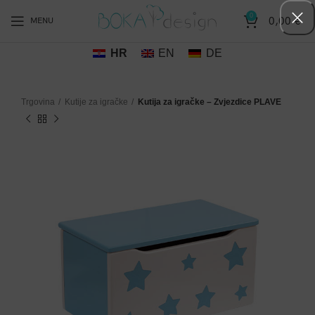
0
0,00
€
MENU
HR
EN
DE
Trgovina
Kutije za igračke
Kutija za igračke – Zvjezdice PLAVE