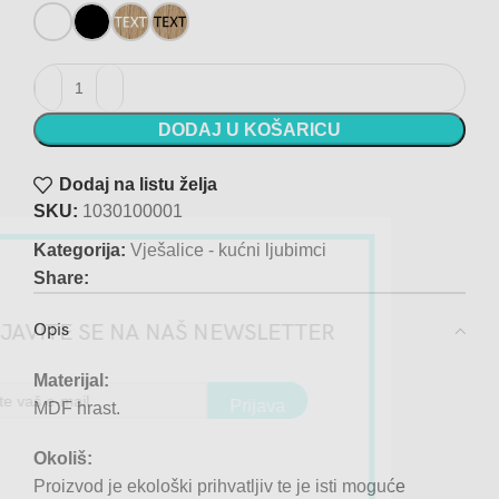
Vješalica - His + hers - 10x30cm količina
DODAJ U KOŠARICU
Dodaj na listu želja
SKU:
1030100001
Kategorija:
Vješalice - kućni ljubimci
Share:
PRIJAVITE SE NA NAŠ NEWSLETTER
Opis
Materijal:
Prijava
MDF hrast.
Okoliš:
Proizvod je ekološki prihvatljiv te je isti moguće