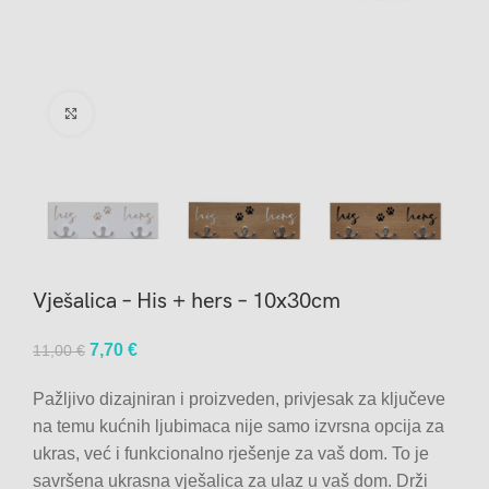
Click to enlarge
Vješalica – His + hers – 10x30cm
Original
Current
7,70
€
11,00
€
price
price
Pažljivo dizajniran i proizveden, privjesak za ključeve
was:
is:
na temu kućnih ljubimaca nije samo izvrsna opcija za
11,00 €.
7,70 €.
ukras, već i funkcionalno rješenje za vaš dom. To je
savršena ukrasna vješalica za ulaz u vaš dom. Drži