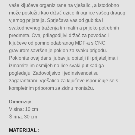
vaše ključeve organizirane na vješalici, a istodobno
može poslužiti kao držač uzice ili ogrlice vašeg dragog
vjernog prijatelja. Sprječava vas od gubitka i
svakodnevnog traženja tih malih a prijeko potrebnih
predmeta. Ovaj prilagodljivi držač za povodac i
ključeve od pomno odabranog MDF-a s CNC
gravurom savršen je poklon za svaku prigodu.
Poklonite ovaj dar s ljubavlju obitelji ili prijateljima i
izmamite im osmijeh na lice svaki put kad ga
pogledaju. Zadovoljstvo i jedinstvenost su
zagarantirani. Vješalica za ključeve isporučuje se s
kompletnim priborom za zidnu montažu.
Dimenzije:
Visina: 10 cm
Širina: 30 cm
MATERIJAL