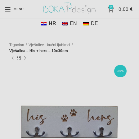
0
0,00
€
MENU
HR
EN
DE
Trgovina
Vješalice - kućni ljubimci
Vješalica – His + hers – 10x30cm
-30%