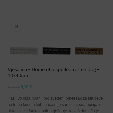
Click to enlarge
Vješalica – Home of a spoiled rotten dog –
10x40cm
Original
Current
9,10
€
13,00
€
price
price
Pažljivo dizajniran i proizveden, privjesak za ključeve
was:
is:
na temu kućnih ljubimaca nije samo izvrsna opcija za
13,00 €.
9,10 €.
ukras, već i funkcionalno rješenje za vaš dom. To je