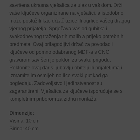
savršena ukrasna vješalica za ulaz u vaš dom. Drži
vaše ključeve organizirane na vješalici, a istodobno
može poslužiti kao držač uzice ili ogrlice vašeg dragog
vjernog prijatelja. Sprječava vas od gubitka i
svakodnevnog traženja tih malih a prijeko potrebnih
predmeta. Ovaj prilagodljivi držač za povodac i
ključeve od pomno odabranog MDF-a s CNC
gravurom savršen je poklon za svaku prigodu.
Poklonite ovaj dar s ljubavlju obitelji ili prijateljima i
izmamite im osmijeh na lice svaki put kad ga
pogledaju. Zadovoljstvo i jedinstvenost su
zagarantirani. Vješalica za ključeve isporučuje se s
kompletnim priborom za zidnu montažu.
Dimenzije:
Visina: 10 cm
Širina: 40 cm