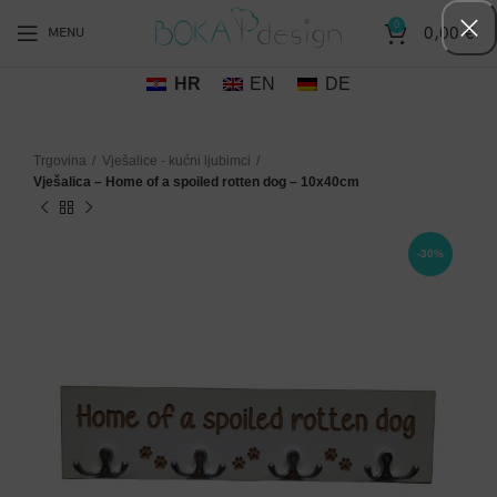
0
0,00
€
MENU
HR
EN
DE
Trgovina
Vješalice - kućni ljubimci
Vješalica – Home of a spoiled rotten dog – 10x40cm
-30%