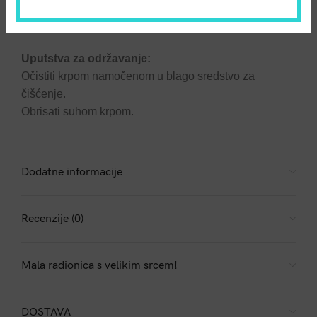
Proizvod je ekološki prihvatljiv te je isti moguće
reciklirati ili upotrijebiti za obnovu energije.
Uputstva za održavanje:
Očistiti krpom namočenom u blago sredstvo za
čišćenje.
Obrisati suhom krpom.
Dodatne informacije
Recenzije (0)
Mala radionica s velikim srcem!
DOSTAVA