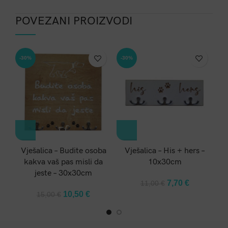
POVEZANI PROIZVODI
-30%
-30%
-3
Vješalica – Budite osoba
Vješalica – His + hers –
Vj
kakva vaš pas misli da
10x30cm
jeste – 30x30cm
Original
Current
7,70
€
11,00
€
price
price
Original
Current
10,50
€
15,00
€
was:
is:
price
price
11,00 €.
7,70 €.
was:
is:
15,00 €.
10,50 €.