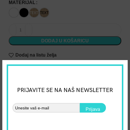
MATERIJAL
Vješalica - Home of a spoiled rotten dog - 10x40cm koli
DODAJ U KOŠARICU
Dodaj na listu želja
SKU:
1040110002
Kategorija:
Vješalice - kućni ljubimci
Share:
PRIJAVITE SE NA NAŠ NEWSLETTER
Opis
Materijal:
Prijava
MDF hrast.
Okoliš: