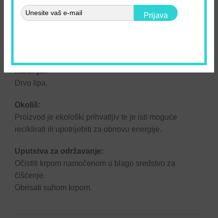
kvalitetan i ručno izrađen!
Prijava
44,00
€
–
49,00
€
Opis
Materijal:
Drvo lipa.
Okoliš:
Proizvod je ekološki prihvatljiv te je isti moguće
reciklirati ili upotrijebiti za obnovu energije.
Uputstva za održavanje:
Očistiti krpom namočenom u blago sredstvo za
čišćenje.
Obrisati suhom krpom.