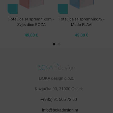
Foteljica sa spremnikom –
Foteljica sa spremnikom –
Fo
Zvjezdice ROZA
Medo PLAVI
49,00
€
49,00
€
BOKA design d.o.o.
Kozjačka 90, 31000 Osijek
+(385) 91 505 72 50
info@bokadesign.hr