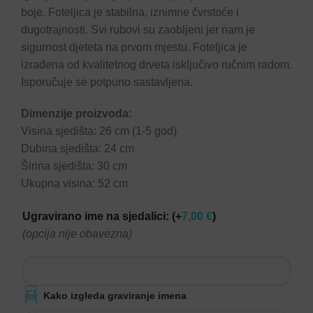
boje. Foteljica je stabilna, iznimne čvrstoće i
dugotrajnosti. Svi rubovi su zaobljeni jer nam je
sigurnost djeteta na prvom mjestu. Foteljica je
izrađena od kvalitetnog drveta isključivo ručnim radom.
Isporučuje se potpuno sastavljena.
Dimenzije proizvoda:
Visina sjedišta: 26 cm (1-5 god)
Dubina sjedišta: 24 cm
Širina sjedišta: 30 cm
Ukupna visina: 52 cm
Ugravirano ime na sjedalici:
(+
7,00
€
)
(opcija nije obavezna)
Kako izgleda graviranje imena