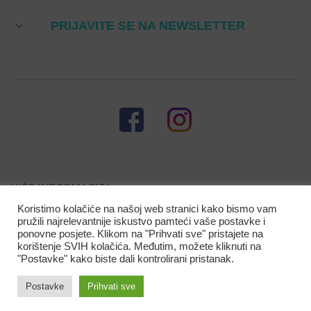
PRIJAVITE SE NA NEWSLETTER
VIŠE INFORMACIJA
Koristimo kolačiće na našoj web stranici kako bismo vam
pružili najrelevantnije iskustvo pamteći vaše postavke i
ponovne posjete. Klikom na "Prihvati sve" pristajete na
korištenje SVIH kolačića. Međutim, možete kliknuti na
"Postavke" kako biste dali kontrolirani pristanak.
Ugravirano ime na sjedalici:
(+
Postavke
Prihvati sve
(opcija nije obavezna)