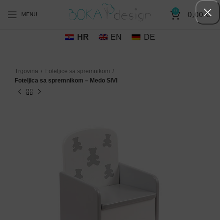
0
0,00
€
MENU
HR
EN
DE
Trgovina
Foteljice sa spremnikom
Foteljica sa spremnikom – Medo SIVI