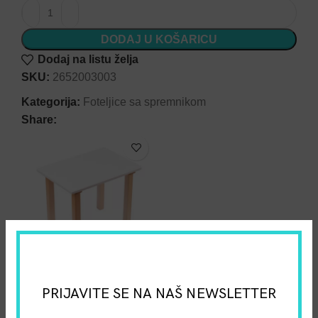
DODAJ U KOŠARICU
Dodaj na listu želja
SKU:
2652003003
Kategorija:
Foteljice sa spremnikom
Share:
PRIJAVITE SE NA NAŠ NEWSLETTER
Drveni dječji stol – Siguran,